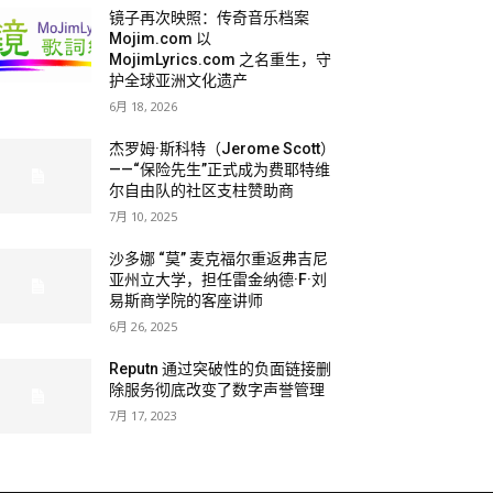
镜子再次映照：传奇音乐档案
Mojim.com 以
MojimLyrics.com 之名重生，守
护全球亚洲文化遗产
6月 18, 2026
杰罗姆·斯科特（Jerome Scott）
——“保险先生”正式成为费耶特维
尔自由队的社区支柱赞助商
7月 10, 2025
沙多娜 “莫” 麦克福尔重返弗吉尼
亚州立大学，担任雷金纳德·F·刘
易斯商学院的客座讲师
6月 26, 2025
Reputn 通过突破性的负面链接删
除服务彻底改变了数字声誉管理
7月 17, 2023